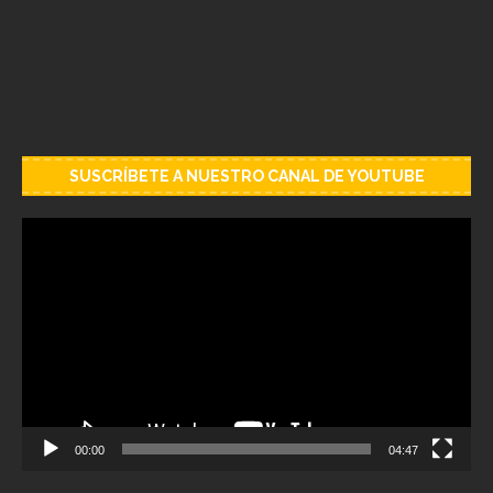
SUSCRÍBETE A NUESTRO CANAL DE YOUTUBE
Reproductor
de
vídeo
00:00
04:47