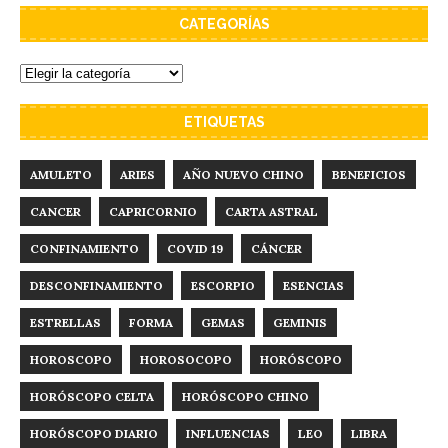
CATEGORÍAS
ETIQUETAS
AMULETO
ARIES
AÑO NUEVO CHINO
BENEFICIOS
CANCER
CAPRICORNIO
CARTA ASTRAL
CONFINAMIENTO
COVID 19
CÁNCER
DESCONFINAMIENTO
ESCORPIO
ESENCIAS
ESTRELLAS
FORMA
GEMAS
GEMINIS
HOROSCOPO
HOROSOCOPO
HORÓSCOPO
HORÓSCOPO CELTA
HORÓSCOPO CHINO
HORÓSCOPO DIARIO
INFLUENCIAS
LEO
LIBRA