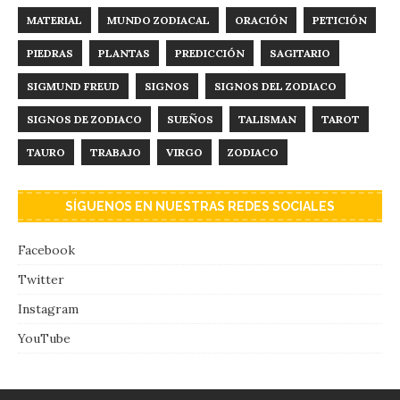
MATERIAL
MUNDO ZODIACAL
ORACIÓN
PETICIÓN
PIEDRAS
PLANTAS
PREDICCIÓN
SAGITARIO
SIGMUND FREUD
SIGNOS
SIGNOS DEL ZODIACO
SIGNOS DE ZODIACO
SUEÑOS
TALISMAN
TAROT
TAURO
TRABAJO
VIRGO
ZODIACO
SÍGUENOS EN NUESTRAS REDES SOCIALES
Facebook
Twitter
Instagram
YouTube