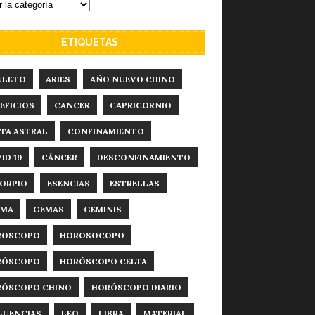
ETIQUETAS
ULETO
ARIES
AÑO NUEVO CHINO
EFICIOS
CANCER
CAPRICORNIO
TA ASTRAL
CONFINAMIENTO
ID 19
CÁNCER
DESCONFINAMIENTO
ORPIO
ESENCIAS
ESTRELLAS
RMA
GEMAS
GEMINIS
ROSCOPO
HOROSOCOPO
RÓSCOPO
HORÓSCOPO CELTA
RÓSCOPO CHINO
HORÓSCOPO DIARIO
LUENCIAS
LEO
LIBRA
MATERIAL