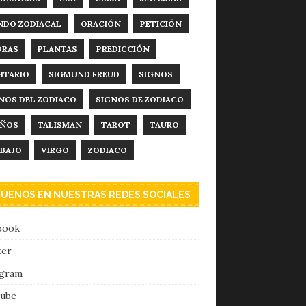
DO ZODIACAL
ORACIÓN
PETICIÓN
DRAS
PLANTAS
PREDICCIÓN
ITARIO
SIGMUND FREUD
SIGNOS
NOS DEL ZODIACO
SIGNOS DE ZODIACO
EÑOS
TALISMAN
TAROT
TAURO
BAJO
VIRGO
ZODIACO
GUENOS EN NUESTRAS REDES SOCIALES
book
ter
agram
ube