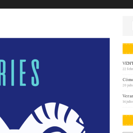
VENT
22 feb
Cómo
20 jul
Veran
14 juli