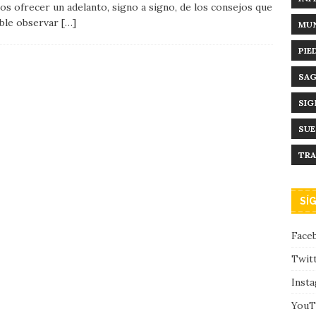
s ofrecer un adelanto, signo a signo, de los consejos que
able observar
[…]
MUN
PIE
SAG
SIG
SU
TRA
SÍ
Face
Twit
Inst
YouT