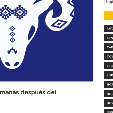
AM
BEN
CAR
COV
ESC
FO
HO
semanas después del
HO
HO
INF