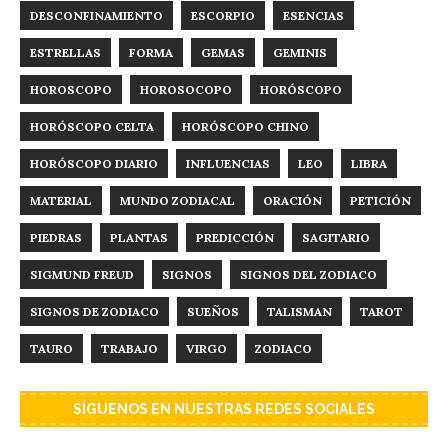
DESCONFINAMIENTO
ESCORPIO
ESENCIAS
ESTRELLAS
FORMA
GEMAS
GEMINIS
HOROSCOPO
HOROSOCOPO
HORÓSCOPO
HORÓSCOPO CELTA
HORÓSCOPO CHINO
HORÓSCOPO DIARIO
INFLUENCIAS
LEO
LIBRA
MATERIAL
MUNDO ZODIACAL
ORACIÓN
PETICIÓN
PIEDRAS
PLANTAS
PREDICCIÓN
SAGITARIO
SIGMUND FREUD
SIGNOS
SIGNOS DEL ZODIACO
SIGNOS DE ZODIACO
SUEÑOS
TALISMAN
TAROT
TAURO
TRABAJO
VIRGO
ZODIACO
SÍGUENOS EN NUESTRAS REDES SOCIALES