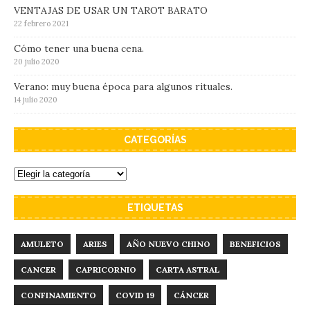
VENTAJAS DE USAR UN TAROT BARATO
22 febrero 2021
Cómo tener una buena cena.
20 julio 2020
Verano: muy buena época para algunos rituales.
14 julio 2020
CATEGORÍAS
ETIQUETAS
AMULETO
ARIES
AÑO NUEVO CHINO
BENEFICIOS
CANCER
CAPRICORNIO
CARTA ASTRAL
CONFINAMIENTO
COVID 19
CÁNCER