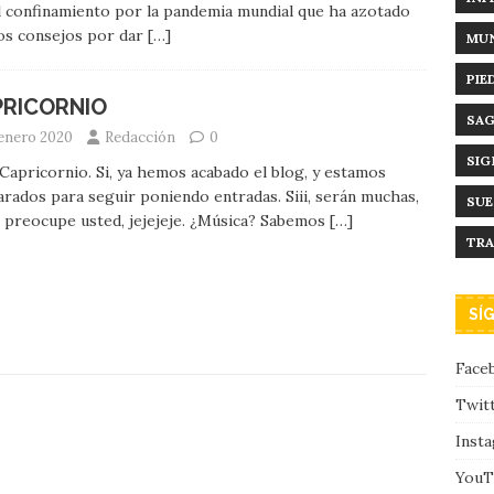
l confinamiento por la pandemia mundial que ha azotado
os consejos por dar
[…]
MUN
PIE
PRICORNIO
SAG
 enero 2020
Redacción
0
SIG
Capricornio. Si, ya hemos acabado el blog, y estamos
rados para seguir poniendo entradas. Siii, serán muchas,
SU
 preocupe usted, jejejeje. ¿Música? Sabemos
[…]
TRA
SÍ
Face
Twit
Inst
YouT