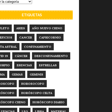
ETIQUETAS
ULETO
ARIES
AÑO NUEVO CHINO
EFICIOS
CANCER
CAPRICORNIO
TA ASTRAL
CONFINAMIENTO
ID 19
CÁNCER
DESCONFINAMIENTO
ORPIO
ESENCIAS
ESTRELLAS
RMA
GEMAS
GEMINIS
ROSCOPO
HOROSOCOPO
RÓSCOPO
HORÓSCOPO CELTA
RÓSCOPO CHINO
HORÓSCOPO DIARIO
LUENCIAS
LEO
LIBRA
MATERIAL