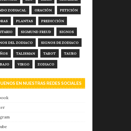
DO ZODIACAL
ORACIÓN
PETICIÓN
DRAS
PLANTAS
PREDICCIÓN
ITARIO
SIGMUND FREUD
SIGNOS
NOS DEL ZODIACO
SIGNOS DE ZODIACO
EÑOS
TALISMAN
TAROT
TAURO
BAJO
VIRGO
ZODIACO
GUENOS EN NUESTRAS REDES SOCIALES
book
ter
agram
ube