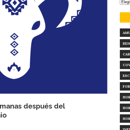
AM
BEN
CAR
COV
ESC
FO
HO
semanas después del
HO
io
HO
INF