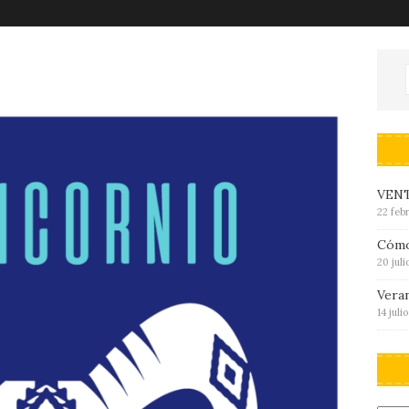
VENT
22 feb
Cómo
20 jul
Veran
14 juli