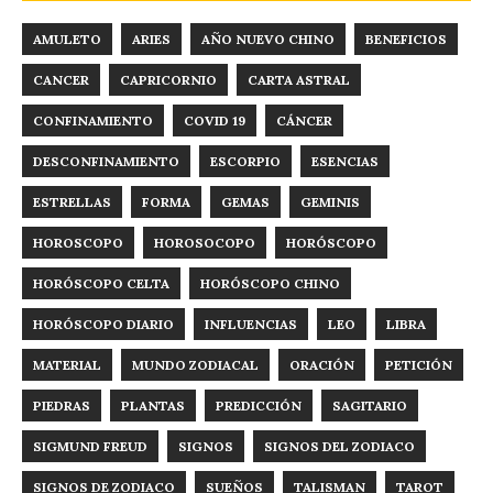
AMULETO
ARIES
AÑO NUEVO CHINO
BENEFICIOS
CANCER
CAPRICORNIO
CARTA ASTRAL
CONFINAMIENTO
COVID 19
CÁNCER
DESCONFINAMIENTO
ESCORPIO
ESENCIAS
ESTRELLAS
FORMA
GEMAS
GEMINIS
HOROSCOPO
HOROSOCOPO
HORÓSCOPO
HORÓSCOPO CELTA
HORÓSCOPO CHINO
HORÓSCOPO DIARIO
INFLUENCIAS
LEO
LIBRA
MATERIAL
MUNDO ZODIACAL
ORACIÓN
PETICIÓN
PIEDRAS
PLANTAS
PREDICCIÓN
SAGITARIO
SIGMUND FREUD
SIGNOS
SIGNOS DEL ZODIACO
SIGNOS DE ZODIACO
SUEÑOS
TALISMAN
TAROT