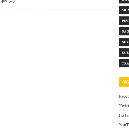
, que
[…]
MUN
PIE
SAG
SIG
SU
TRA
SÍ
Face
Twit
Inst
YouT