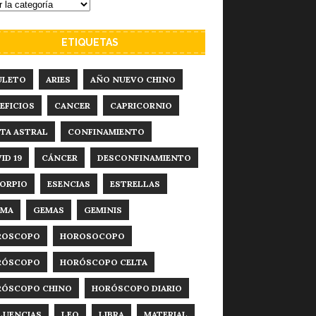
ETIQUETAS
ULETO
ARIES
AÑO NUEVO CHINO
EFICIOS
CANCER
CAPRICORNIO
TA ASTRAL
CONFINAMIENTO
ID 19
CÁNCER
DESCONFINAMIENTO
ORPIO
ESENCIAS
ESTRELLAS
RMA
GEMAS
GEMINIS
ROSCOPO
HOROSOCOPO
RÓSCOPO
HORÓSCOPO CELTA
RÓSCOPO CHINO
HORÓSCOPO DIARIO
LUENCIAS
LEO
LIBRA
MATERIAL