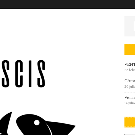
VENT
22 feb
Cómo
20 jul
Veran
14 juli