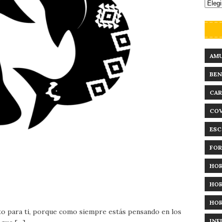
AM
BEN
CAR
COV
ESC
FO
HO
HO
HO
o para ti, porque como siempre estás pensando en los
INF