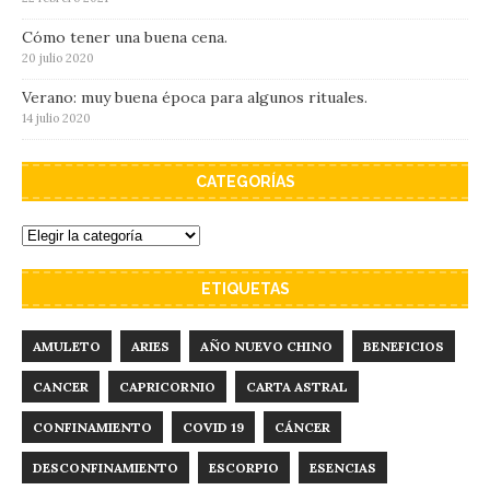
Cómo tener una buena cena.
20 julio 2020
Verano: muy buena época para algunos rituales.
14 julio 2020
CATEGORÍAS
ETIQUETAS
AMULETO
ARIES
AÑO NUEVO CHINO
BENEFICIOS
CANCER
CAPRICORNIO
CARTA ASTRAL
CONFINAMIENTO
COVID 19
CÁNCER
DESCONFINAMIENTO
ESCORPIO
ESENCIAS