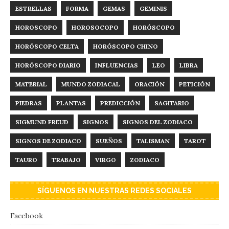
ESTRELLAS
FORMA
GEMAS
GEMINIS
HOROSCOPO
HOROSOCOPO
HORÓSCOPO
HORÓSCOPO CELTA
HORÓSCOPO CHINO
HORÓSCOPO DIARIO
INFLUENCIAS
LEO
LIBRA
MATERIAL
MUNDO ZODIACAL
ORACIÓN
PETICIÓN
PIEDRAS
PLANTAS
PREDICCIÓN
SAGITARIO
SIGMUND FREUD
SIGNOS
SIGNOS DEL ZODIACO
SIGNOS DE ZODIACO
SUEÑOS
TALISMAN
TAROT
TAURO
TRABAJO
VIRGO
ZODIACO
SÍGUENOS EN NUESTRAS REDES SOCIALES
Facebook