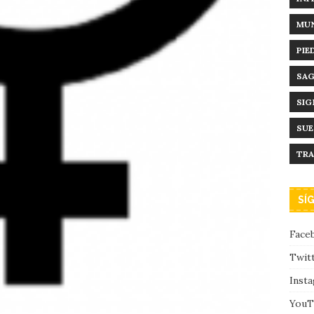
MUN
PIE
SAG
SIG
SU
TRA
SÍ
Face
Twit
Inst
YouT