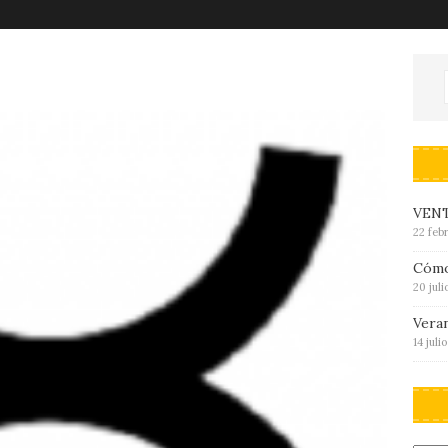
VENT
22 feb
Cómo
20 jul
Veran
14 juli