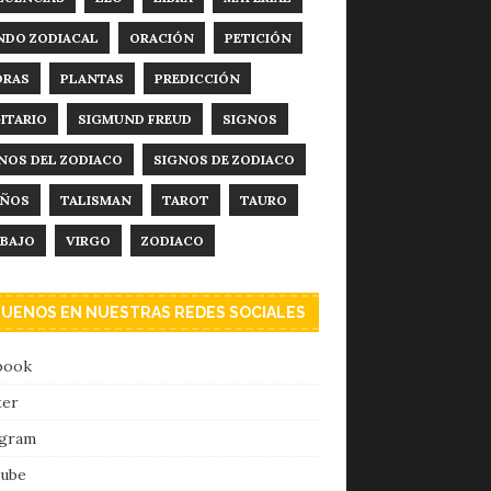
DO ZODIACAL
ORACIÓN
PETICIÓN
DRAS
PLANTAS
PREDICCIÓN
ITARIO
SIGMUND FREUD
SIGNOS
NOS DEL ZODIACO
SIGNOS DE ZODIACO
EÑOS
TALISMAN
TAROT
TAURO
BAJO
VIRGO
ZODIACO
GUENOS EN NUESTRAS REDES SOCIALES
book
ter
agram
ube