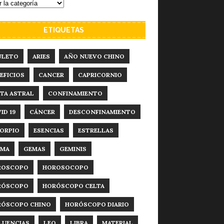
ETIQUETAS
ULETO
ARIES
AÑO NUEVO CHINO
EFICIOS
CANCER
CAPRICORNIO
TA ASTRAL
CONFINAMIENTO
ID 19
CÁNCER
DESCONFINAMIENTO
ORPIO
ESENCIAS
ESTRELLAS
RMA
GEMAS
GEMINIS
ROSCOPO
HOROSOCOPO
RÓSCOPO
HORÓSCOPO CELTA
RÓSCOPO CHINO
HORÓSCOPO DIARIO
LUENCIAS
LEO
LIBRA
MATERIAL