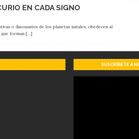
CURIO EN CADA SIGNO
tivas o disonantes de los planetas natales, obedecen al
s que forman
[…]
SUSCRÍBETE A 
Reproductor
de
vídeo