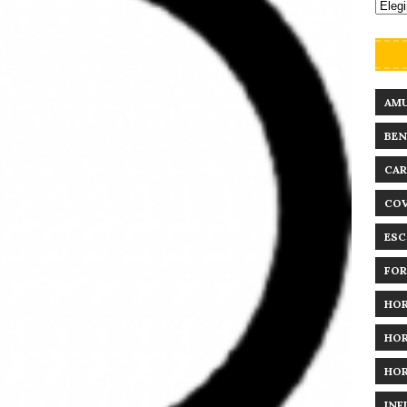
AM
BEN
CAR
COV
ESC
FO
HO
HO
HO
INF