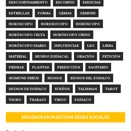
DESCONFINAMIENTO
ESCORPIO
ESENCIAS
ESTRELLAS
FORMA
GEMAS
GEMINIS
HOROSCOPO
HOROSOCOPO
HORÓSCOPO
HORÓSCOPO CELTA
HORÓSCOPO CHINO
HORÓSCOPO DIARIO
INFLUENCIAS
LEO
LIBRA
MATERIAL
MUNDO ZODIACAL
ORACIÓN
PETICIÓN
PIEDRAS
PLANTAS
PREDICCIÓN
SAGITARIO
SIGMUND FREUD
SIGNOS
SIGNOS DEL ZODIACO
SIGNOS DE ZODIACO
SUEÑOS
TALISMAN
TAROT
TAURO
TRABAJO
VIRGO
ZODIACO
SÍGUENOS EN NUESTRAS REDES SOCIALES