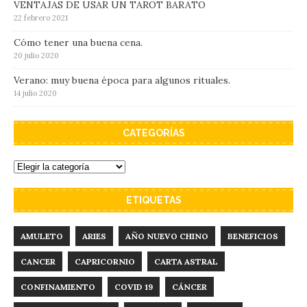
VENTAJAS DE USAR UN TAROT BARATO
22 febrero 2021
Cómo tener una buena cena.
20 julio 2020
Verano: muy buena época para algunos rituales.
14 julio 2020
CATEGORÍAS
ETIQUETAS
AMULETO
ARIES
AÑO NUEVO CHINO
BENEFICIOS
CANCER
CAPRICORNIO
CARTA ASTRAL
CONFINAMIENTO
COVID 19
CÁNCER