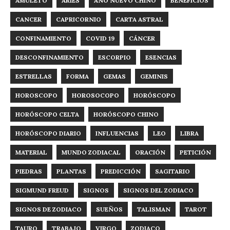
AMULETO
ARIES
AÑO NUEVO CHINO
BENEFICIOS
CANCER
CAPRICORNIO
CARTA ASTRAL
CONFINAMIENTO
COVID 19
CÁNCER
DESCONFINAMIENTO
ESCORPIO
ESENCIAS
ESTRELLAS
FORMA
GEMAS
GEMINIS
HOROSCOPO
HOROSOCOPO
HORÓSCOPO
HORÓSCOPO CELTA
HORÓSCOPO CHINO
HORÓSCOPO DIARIO
INFLUENCIAS
LEO
LIBRA
MATERIAL
MUNDO ZODIACAL
ORACIÓN
PETICIÓN
PIEDRAS
PLANTAS
PREDICCIÓN
SAGITARIO
SIGMUND FREUD
SIGNOS
SIGNOS DEL ZODIACO
SIGNOS DE ZODIACO
SUEÑOS
TALISMAN
TAROT
TAURO
TRABAJO
VIRGO
ZODIACO