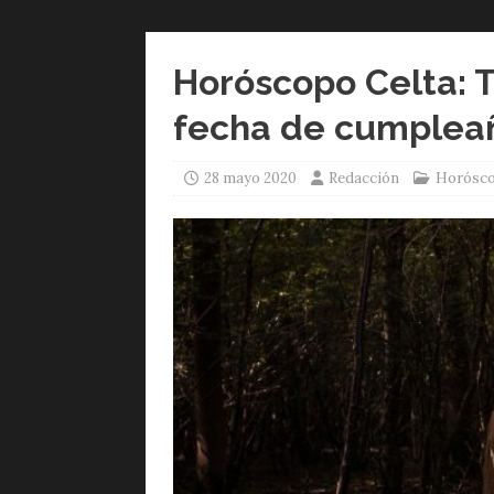
Horóscopo Celta: T
fecha de cumpleaño
28 mayo 2020
Redacción
Horósc