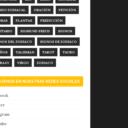
DO ZODIACAL
ORACIÓN
PETICIÓN
DRAS
PLANTAS
PREDICCIÓN
ITARIO
SIGMUND FREUD
SIGNOS
NOS DEL ZODIACO
SIGNOS DE ZODIACO
EÑOS
TALISMAN
TAROT
TAURO
BAJO
VIRGO
ZODIACO
GUENOS EN NUESTRAS REDES SOCIALES
book
ter
agram
ube