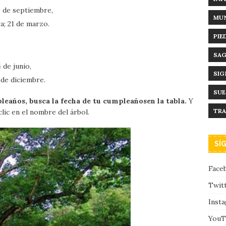
3 de septiembre,
MUN
a; 21 de marzo.
PIE
SAG
 de junio,
SIG
 de diciembre.
SU
pleaños, busca la fecha de tu cumpleañosen la tabla.
Y
TRA
clic en el nombre del árbol.
SÍ
Face
Twit
Inst
YouT