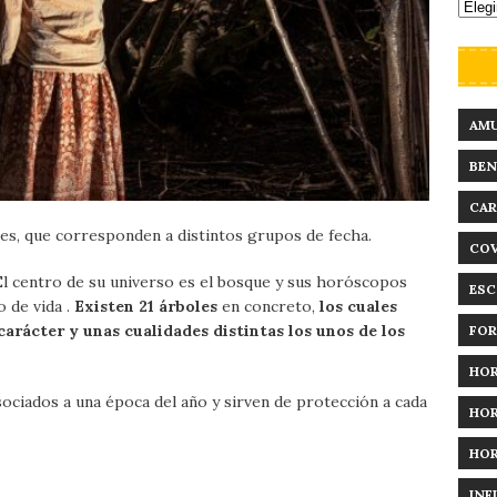
AM
BEN
CAR
es, que corresponden a distintos grupos de fecha.
COV
El centro de su universo es el bosque y sus horóscopos
ESC
 de vida .
Existen 21 árboles
en concreto,
los cuales
arácter y unas cualidades distintas los unos de los
FO
HO
ociados a una época del año y sirven de protección a cada
HO
HO
INF