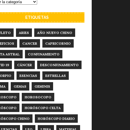
ETIQUETAS
ULETO
ARIES
AÑO NUEVO CHINO
EFICIOS
CANCER
CAPRICORNIO
TA ASTRAL
CONFINAMIENTO
ID 19
CÁNCER
DESCONFINAMIENTO
ORPIO
ESENCIAS
ESTRELLAS
RMA
GEMAS
GEMINIS
ROSCOPO
HOROSOCOPO
RÓSCOPO
HORÓSCOPO CELTA
RÓSCOPO CHINO
HORÓSCOPO DIARIO
LUENCIAS
LEO
LIBRA
MATERIAL