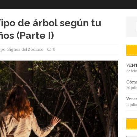
ipo de árbol según tu
s (Parte I)
opo
,
Signos del Zodiaco
0
VENT
22 feb
Cómo
20 jul
Veran
14 juli